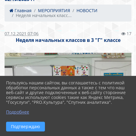
Главная
МЕРОПРИЯТИЯ
НОВОСТИ
Неделя начальных класс...
07.12.2021 07:06
17
Неделя начальных классов в 3 "Г" классе
Пользуясь нашим сайтом, вы соглашаетесь с политикой
обработки персональных данных а также с тем что наш
веб-сайт и другие подключенные к веб-сайту сторонние
сервисы используют cookies такие как Яндекс Метрика,
"Госуслуги", "PRO.Культура", "Спутник аналитика".
Подробнее
Подтверждаю