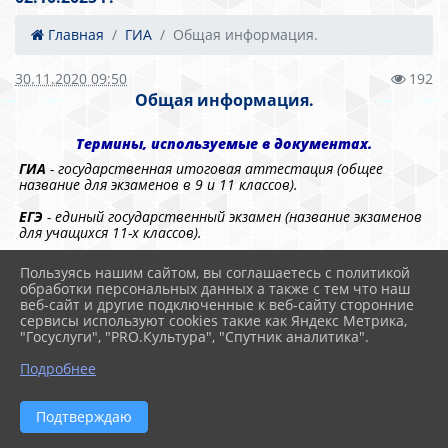
Главная
ГИА
Общая информация.
30.11.2020 09:50
192
Общая информация.
Термины, используемые в документах.
ГИА
- государственная итоговая аттестация (общее
название для экзаменов в 9 и 11 классов).
ЕГЭ
- единый государственный экзамен (название экзаменов
для учащихся 11-х классов).
ОГЭ
- основной государственный экзамен (название
Пользуясь нашим сайтом, вы соглашаетесь с политикой
экзаменов для учащихся 9-х классов).
обработки персональных данных а также с тем что наш
веб-сайт и другие подключенные к веб-сайту сторонние
ГВЭ
- государственный выпускной экзамен (сдают
сервисы используют cookies такие как Яндекс Метрика,
выпускники с ограничеными возможностями здоровья (ОВЗ).
"Госуслуги", "PRO.Культура", "Спутник аналитика".
ГЭК
- государственная экзаменационная комиссия.
Подробнее
ППЭ
- пункт приема экзамена.
Подтверждаю
КИМ
- контрольно-измерительныв материалы.