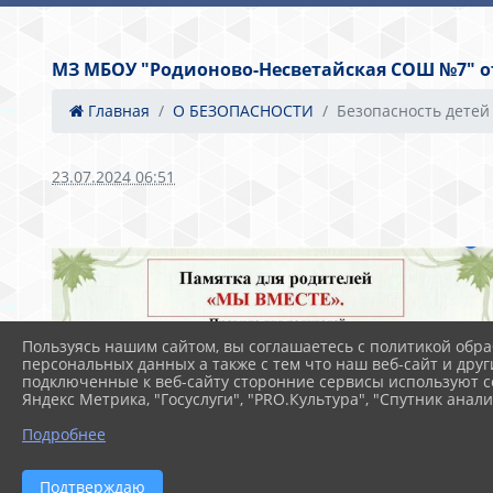
МЗ МБОУ "Родионово-Несветайская СОШ №7" от 
Главная
О БЕЗОПАСНОСТИ
Безопасность детей
23.07.2024 06:51
Пользуясь нашим сайтом, вы соглашаетесь с политикой обра
персональных данных а также с тем что наш веб-сайт и друг
подключенные к веб-сайту сторонние сервисы используют co
Яндекс Метрика, "Госуслуги", "PRO.Культура", "Спутник анали
Подробнее
Подтверждаю