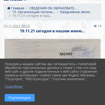
Главная
СВЕДЕНИЯ ОБ ОБРАЗОВАТЕ...
13. Организация питани...
Ежедневное меню.
19.11.21 сегодня в наш...
19.11.2021 08:55
14
19.11.21 сегодня в нашем меню...
Пользуясь нашим сайтом, вы соглашаетесь с политикой
обработки персональных данных а также с тем что наш
веб-сайт и другие подключенные к веб-сайту сторонние
сервисы используют cookies такие как Яндекс Метрика,
"Госуслуги", "PRO.Культура", "Спутник аналитика".
Подробнее
Подтверждаю