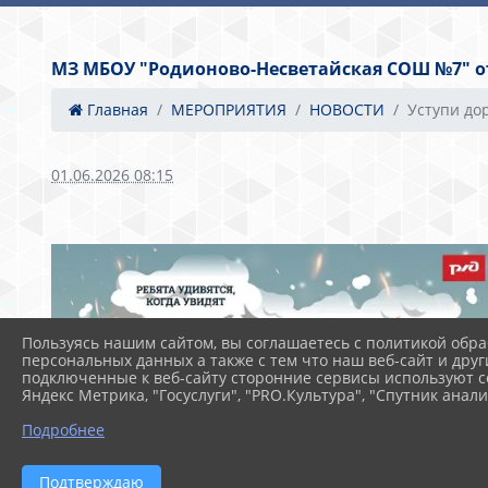
МЗ МБОУ "Родионово-Несветайская СОШ №7" от 
Главная
МЕРОПРИЯТИЯ
НОВОСТИ
Уступи до
01.06.2026 08:15
Пользуясь нашим сайтом, вы соглашаетесь с политикой обра
персональных данных а также с тем что наш веб-сайт и друг
подключенные к веб-сайту сторонние сервисы используют co
Яндекс Метрика, "Госуслуги", "PRO.Культура", "Спутник анали
Подробнее
Подтверждаю