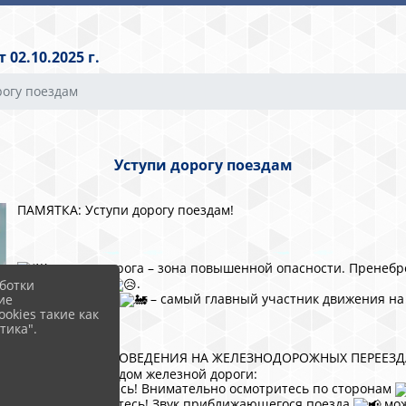
02.10.2025 г.
рогу поездам
Уступи дорогу поездам
ПАМЯТКА: Уступи дорогу поездам!
️Железная дорога – зона повышенной опасности. Пренеб
последствиям
.
ботки
Помните: поезд
– самый главный участник движения на 
ие
okies такие как
тика".
ПРАВИЛА ПОВЕДЕНИЯ НА ЖЕЛЕЗНОДОРОЖНЫХ ПЕРЕЕЗДА
1. Перед переходом железной дороги:
Остановитесь! Внимательно осмотритесь по сторонам
Прислушайтесь! Звук приближающегося поезда
мож