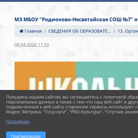
МЗ МБОУ "Родионово-Несветайская СОШ №7" от 
Главная
СВЕДЕНИЯ ОБ ОБРАЗОВАТЕ...
13. Орга
08.04.2026 11:33
Пользуясь нашим сайтом, вы соглашаетесь с политикой обра
персональных данных а также с тем что наш веб-сайт и друг
подключенные к веб-сайту сторонние сервисы используют co
Яндекс Метрика, "Госуслуги", "PRO.Культура", "Спутник анали
Подробнее
Подтверждаю