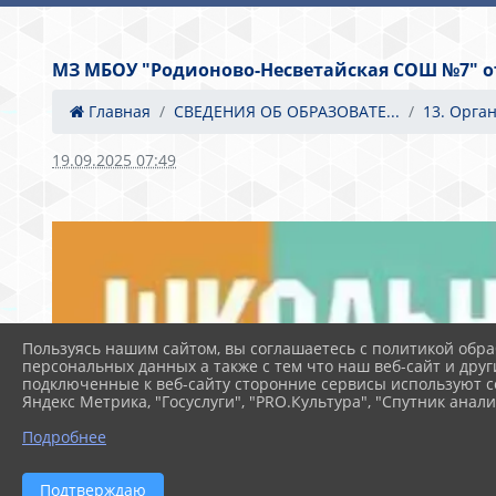
МЗ МБОУ "Родионово-Несветайская СОШ №7" от 
Главная
СВЕДЕНИЯ ОБ ОБРАЗОВАТЕ...
13. Орга
19.09.2025 07:49
Пользуясь нашим сайтом, вы соглашаетесь с политикой обра
персональных данных а также с тем что наш веб-сайт и друг
подключенные к веб-сайту сторонние сервисы используют co
Яндекс Метрика, "Госуслуги", "PRO.Культура", "Спутник анали
Подробнее
Подтверждаю