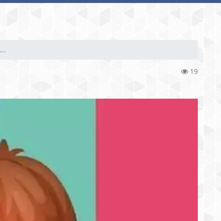
..
19