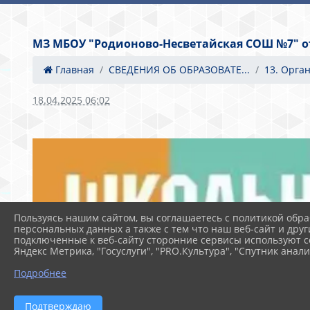
МЗ МБОУ "Родионово-Несветайская СОШ №7" от 
Главная
СВЕДЕНИЯ ОБ ОБРАЗОВАТЕ...
13. Орга
18.04.2025 06:02
Пользуясь нашим сайтом, вы соглашаетесь с политикой обра
персональных данных а также с тем что наш веб-сайт и друг
подключенные к веб-сайту сторонние сервисы используют co
Яндекс Метрика, "Госуслуги", "PRO.Культура", "Спутник анали
Подробнее
Подтверждаю