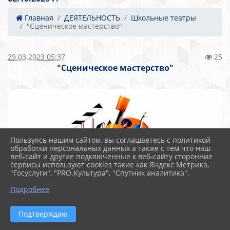
Главная
ДЕЯТЕЛЬНОСТЬ
Школьные театры
"Сценическое мастерство"
29.03.2023 05:37
25
"Сценическое мастерство"
Пользуясь нашим сайтом, вы соглашаетесь с политикой
обработки персональных данных а также с тем что наш
веб-сайт и другие подключенные к веб-сайту сторонние
сервисы используют cookies такие как Яндекс Метрика,
"Госуслуги", "PRO.Культура", "Спутник аналитика".
Подробнее
Подтверждаю