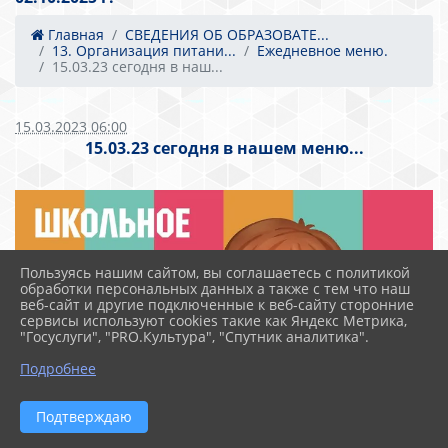
Главная
СВЕДЕНИЯ ОБ ОБРАЗОВАТЕ...
13. Организация питани...
Ежедневное меню.
15.03.23 сегодня в наш...
15.03.2023 06:00
15.03.23 сегодня в нашем меню...
Пользуясь нашим сайтом, вы соглашаетесь с политикой
обработки персональных данных а также с тем что наш
веб-сайт и другие подключенные к веб-сайту сторонние
сервисы используют cookies такие как Яндекс Метрика,
"Госуслуги", "PRO.Культура", "Спутник аналитика".
Подробнее
Подтверждаю