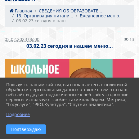
Главная
СВЕДЕНИЯ ОБ ОБРАЗОВАТЕ...
13. Организация питани...
Ежедневное меню.
03.02.23 сегодня в наш...
03.02.2023 06:00
13
03.02.23 сегодня в нашем меню...
Пользуясь нашим сайтом, вы соглашаетесь с политикой
обработки персональных данных а также с тем что наш
веб-сайт и другие подключенные к веб-сайту сторонние
сервисы используют cookies такие как Яндекс Метрика,
"Госуслуги", "PRO.Культура", "Спутник аналитика".
Подробнее
Подтверждаю