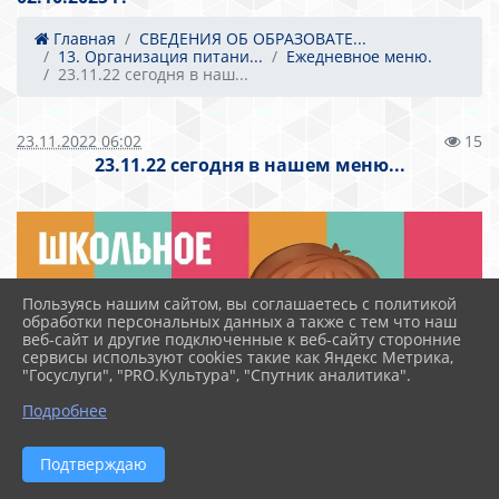
Главная
СВЕДЕНИЯ ОБ ОБРАЗОВАТЕ...
13. Организация питани...
Ежедневное меню.
23.11.22 сегодня в наш...
23.11.2022 06:02
15
23.11.22 сегодня в нашем меню...
Пользуясь нашим сайтом, вы соглашаетесь с политикой
обработки персональных данных а также с тем что наш
веб-сайт и другие подключенные к веб-сайту сторонние
сервисы используют cookies такие как Яндекс Метрика,
"Госуслуги", "PRO.Культура", "Спутник аналитика".
Подробнее
Подтверждаю