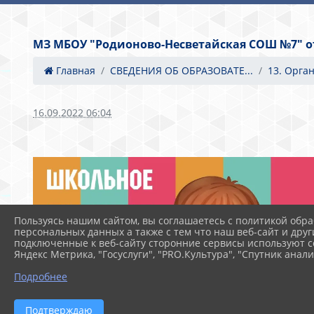
МЗ МБОУ "Родионово-Несветайская СОШ №7" от 
Главная
СВЕДЕНИЯ ОБ ОБРАЗОВАТЕ...
13. Орга
16.09.2022 06:04
Пользуясь нашим сайтом, вы соглашаетесь с политикой обра
персональных данных а также с тем что наш веб-сайт и друг
подключенные к веб-сайту сторонние сервисы используют co
Яндекс Метрика, "Госуслуги", "PRO.Культура", "Спутник анали
Подробнее
Подтверждаю