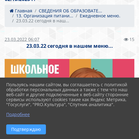
Главная
СВЕДЕНИЯ ОБ ОБРАЗОВАТЕ...
13. Организация питани...
Ежедневное меню.
23.03.22 сегодня в наш...
23.03.2022 06:07
15
23.03.22 сегодня в нашем меню...
Пользуясь нашим сайтом, вы соглашаетесь с политикой
обработки персональных данных а также с тем что наш
веб-сайт и другие подключенные к веб-сайту сторонние
сервисы используют cookies такие как Яндекс Метрика,
"Госуслуги", "PRO.Культура", "Спутник аналитика".
Подробнее
Подтверждаю