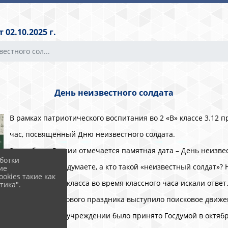
02.10.2025 г.
естного сол...
День неизвестного солдата
В рамках патриотического воспитания во 2 «В» классе 3.12 
час, посвящённый Дню неизвестного солдата.
3 декабря в России отмечается памятная дата – День неизве
ботки
солдата. Как вы думаете, а кто такой «неизвестный солдат»? 
ие
okies такие как
учащиеся 2 «В» класса во время классного часа искали ответ
тика".
Инициатором нового праздника выступило поисковое движе
Решение об его учреждении было принято Госдумой в октябре