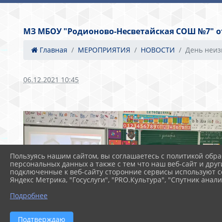
МЗ МБОУ "Родионово-Несветайская СОШ №7" от 
Главная
МЕРОПРИЯТИЯ
НОВОСТИ
День неизв
06.12.2021 10:45
Пользуясь нашим сайтом, вы соглашаетесь с политикой обра
персональных данных а также с тем что наш веб-сайт и друг
подключенные к веб-сайту сторонние сервисы используют co
Яндекс Метрика, "Госуслуги", "PRO.Культура", "Спутник анали
Подробнее
Подтверждаю