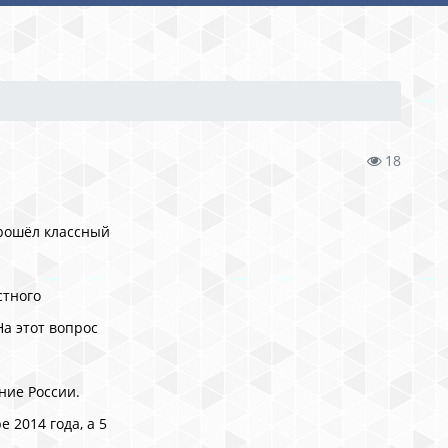
18
прошёл классный
стного
На этот вопрос
.
ние России.
 2014 года, а 5