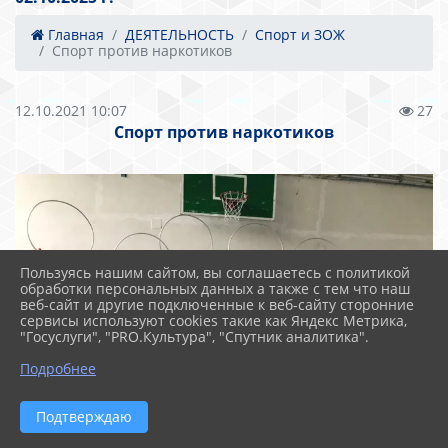
Главная
ДЕЯТЕЛЬНОСТЬ
Спорт и ЗОЖ
Спорт против наркотиков
12.10.2021 10:07
27
Спорт против наркотиков
Пользуясь нашим сайтом, вы соглашаетесь с политикой
обработки персональных данных а также с тем что наш
веб-сайт и другие подключенные к веб-сайту сторонние
сервисы используют cookies такие как Яндекс Метрика,
"Госуслуги", "PRO.Культура", "Спутник аналитика".
Подробнее
Подтверждаю