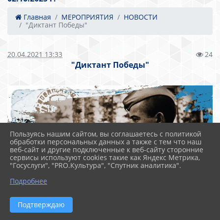
Главная
МЕРОПРИЯТИЯ
НОВОСТИ
"Диктант Победы"
20.04.2021 13:33
24
"Диктант Победы"
Пользуясь нашим сайтом, вы соглашаетесь с политикой
обработки персональных данных а также с тем что наш
веб-сайт и другие подключенные к веб-сайту сторонние
сервисы используют cookies такие как Яндекс Метрика,
"Госуслуги", "PRO.Культура", "Спутник аналитика".
Подробнее
Подтверждаю
Департамент государственной политики в сфере