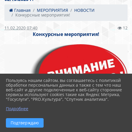
Главная
МЕРОПРИЯТИЯ
НОВОСТИ
Конкурсные мероприятия!
11.02.2020 07:40
12
Конкурсные мероприятия!
Пользуясь нашим сайтом, вы соглашаетесь с политикой
обработки персональных данных а также с тем что наш
веб-сайт и другие подключенные к веб-сайту сторонние
сервисы используют cookies такие как Яндекс Метрика,
"Госуслуги", "PRO.Культура", "Спутник аналитика".
Подробнее
Подтверждаю