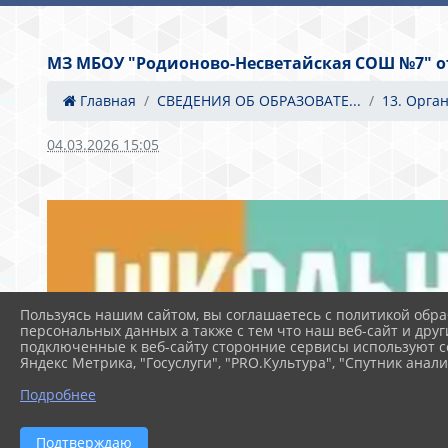
МЗ МБОУ "Родионово-Несветайская СОШ №7" от 
Главная
СВЕДЕНИЯ ОБ ОБРАЗОВАТЕ...
13. Орга
04.03.2026 15:05
Пользуясь нашим сайтом, вы соглашаетесь с политикой обра
персональных данных а также с тем что наш веб-сайт и друг
подключенные к веб-сайту сторонние сервисы используют co
Яндекс Метрика, "Госуслуги", "PRO.Культура", "Спутник анали
Подробнее
Подтверждаю