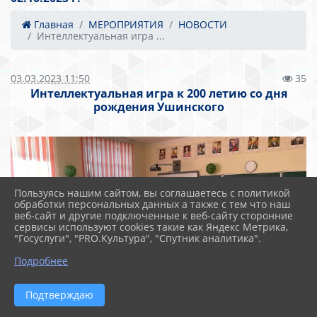
Главная
МЕРОПРИЯТИЯ
НОВОСТИ
Интеллектуальная игра ...
03.03.2023 11:50
35
Интеллектуальная игра к 200 летию со дня
рождения Ушинского
Пользуясь нашим сайтом, вы соглашаетесь с политикой
обработки персональных данных а также с тем что наш
веб-сайт и другие подключенные к веб-сайту сторонние
сервисы используют cookies такие как Яндекс Метрика,
"Госуслуги", "PRO.Культура", "Спутник аналитика".
Подробнее
Подтверждаю