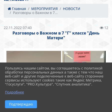
Главная
МЕРОПРИЯТИЯ
НОВОСТИ
Разговоры о Важном в 7...
22.11.2022 07:40
12
Разговоры о Важном в 7 "Г" классе "День
Матери"
Пользуясь нашим сайтом, вы соглашаетесь с политикой
обработки персональных данных а также с тем что наш
веб-сайт и другие подключенные к веб-сайту сторонние
сервисы используют cookies такие как Яндекс Метрика,
"Госуслуги", "PRO.Культура", "Спутник аналитика".
Подробнее
Подтверждаю