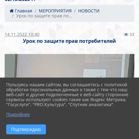
Главная
МЕРОПРИЯТИЯ
НОВОСТИ
Урок по защите прав по...
14.11.2022 10:40
33
Урок по защите прав потребителей
Пользуясь нашим сайтом, вы соглашаетесь с политикой
обработки персональных данных а также с тем что наш
веб-сайт и другие подключенные к веб-сайту сторонние
сервисы используют cookies такие как Яндекс Метрика,
"Госуслуги", "PRO.Культура", "Спутник аналитика".
Подробнее
Подтверждаю