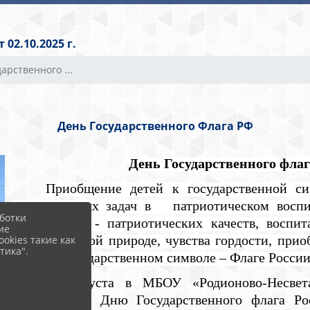
02.10.2025 г.
арственного ...
День Государственного Флага РФ
День Государственного фла
Приобщение детей к государственной с
приоритетных задач в патриотическом воспи
ботки
нравственно - патриотических качеств, воспи
ие
стране, родной природе, чувства гордости, при
okies такие как
тика".
важном государственном символе – Флаге Росс
22 августа в МБОУ «Родионово-Несв
посвященное Дню Государственного флага Ро