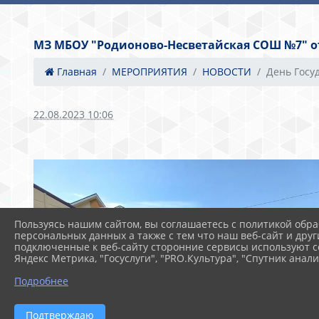
МЗ МБОУ "Родионово-Несветайская СОШ №7" от 
Главная
МЕРОПРИЯТИЯ
НОВОСТИ
День Госуд
22.08.2023 10:06
Пользуясь нашим сайтом, вы соглашаетесь с политикой обра
персональных данных а также с тем что наш веб-сайт и друг
подключенные к веб-сайту сторонние сервисы используют co
Яндекс Метрика, "Госуслуги", "PRO.Культура", "Спутник анали
Подробнее
Подтверждаю