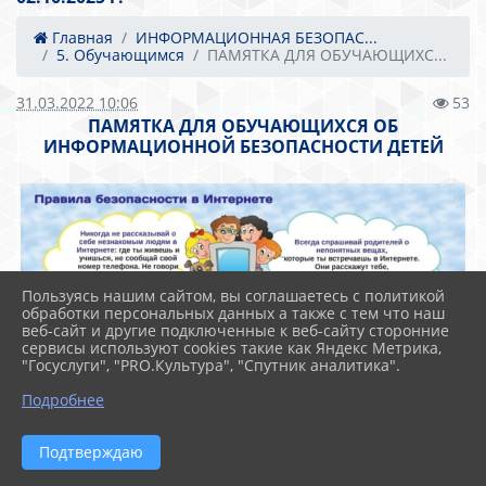
Главная
ИНФОРМАЦИОННАЯ БЕЗОПАС...
5. Обучающимся
ПАМЯТКА ДЛЯ ОБУЧАЮЩИХС...
31.03.2022 10:06
53
ПАМЯТКА ДЛЯ ОБУЧАЮЩИХСЯ ОБ
ИНФОРМАЦИОННОЙ БЕЗОПАСНОСТИ ДЕТЕЙ
Пользуясь нашим сайтом, вы соглашаетесь с политикой
обработки персональных данных а также с тем что наш
веб-сайт и другие подключенные к веб-сайту сторонние
сервисы используют cookies такие как Яндекс Метрика,
"Госуслуги", "PRO.Культура", "Спутник аналитика".
Подробнее
Подтверждаю